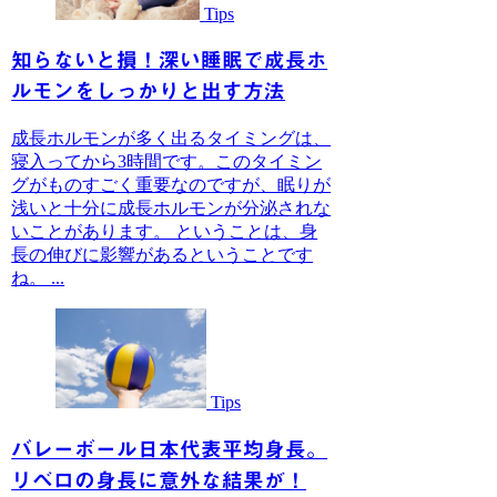
Tips
知らないと損！深い睡眠で成長ホ
ルモンをしっかりと出す方法
成長ホルモンが多く出るタイミングは、
寝入ってから3時間です。このタイミン
グがものすごく重要なのですが、眠りが
浅いと十分に成長ホルモンが分泌されな
いことがあります。 ということは、身
長の伸びに影響があるということです
ね。 ...
Tips
バレーボール日本代表平均身長。
リベロの身長に意外な結果が！