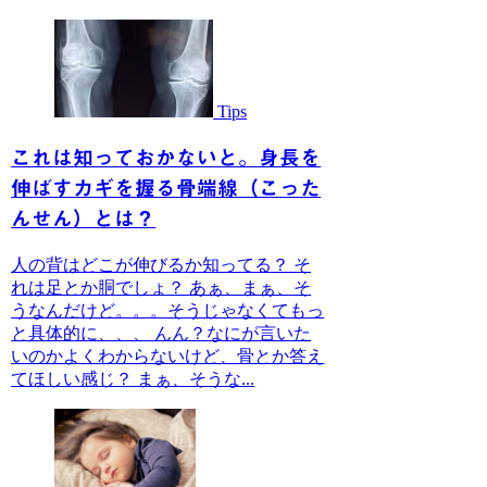
Tips
これは知っておかないと。身長を
伸ばすカギを握る骨端線（こった
んせん）とは？
人の背はどこが伸びるか知ってる？ そ
れは足とか胴でしょ？ あぁ、まぁ、そ
うなんだけど。。。そうじゃなくてもっ
と具体的に、、、 んん？なにが言いた
いのかよくわからないけど、骨とか答え
てほしい感じ？ まぁ、そうな...