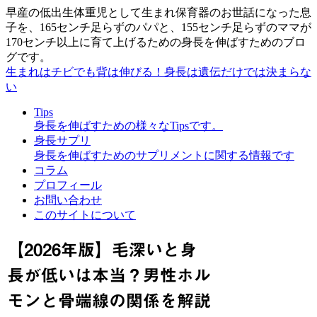
早産の低出生体重児として生まれ保育器のお世話になった息
子を、165センチ足らずのパパと、155センチ足らずのママが
170センチ以上に育て上げるための身長を伸ばすためのブロ
グです。
生まれはチビでも背は伸びる！身長は遺伝だけでは決まらな
い
Tips
身長を伸ばすための様々なTipsです。
身長サプリ
身長を伸ばすためのサプリメントに関する情報です
コラム
プロフィール
お問い合わせ
このサイトについて
【2026年版】毛深いと身
長が低いは本当？男性ホル
モンと骨端線の関係を解説