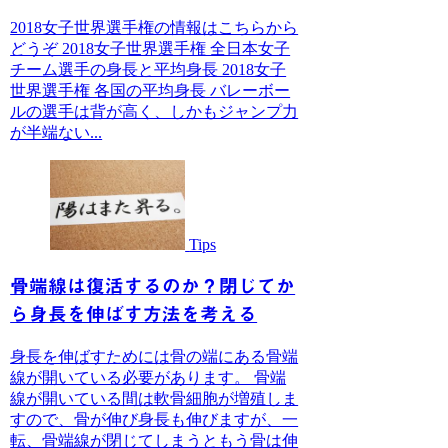
2018女子世界選手権の情報はこちらから
どうぞ 2018女子世界選手権 全日本女子
チーム選手の身長と平均身長 2018女子
世界選手権 各国の平均身長 バレーボー
ルの選手は背が高く、しかもジャンプ力
が半端ない...
Tips
骨端線は復活するのか？閉じてか
ら身長を伸ばす方法を考える
身長を伸ばすためには骨の端にある骨端
線が開いている必要があります。 骨端
線が開いている間は軟骨細胞が増殖しま
すので、骨が伸び身長も伸びますが、一
転、骨端線が閉じてしまうともう骨は伸