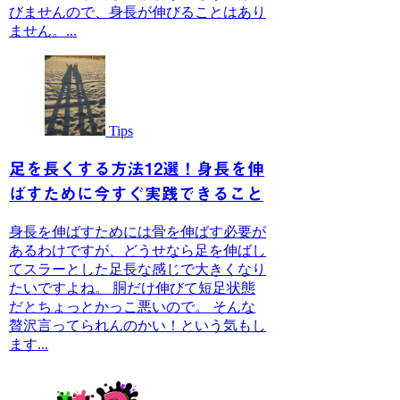
びませんので、身長が伸びることはあり
ません。...
Tips
足を長くする方法12選！身長を伸
ばすために今すぐ実践できること
身長を伸ばすためには骨を伸ばす必要が
あるわけですが、どうせなら足を伸ばし
てスラーとした足長な感じで大きくなり
たいですよね。 胴だけ伸びて短足状態
だとちょっとかっこ悪いので。 そんな
贅沢言ってられんのかい！という気もし
ます...