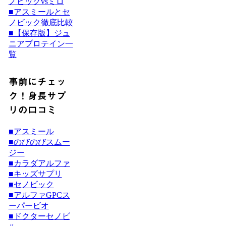
ノビックvsミロ
■アスミールとセ
ノビック徹底比較
■【保存版】ジュ
ニアプロテイン一
覧
事前にチェッ
ク！身長サプ
リの口コミ
■アスミール
■のびのびスムー
ジー
■カラダアルファ
■キッズサプリ
■セノビック
■アルファGPCス
ーパービオ
■ドクターセノビ