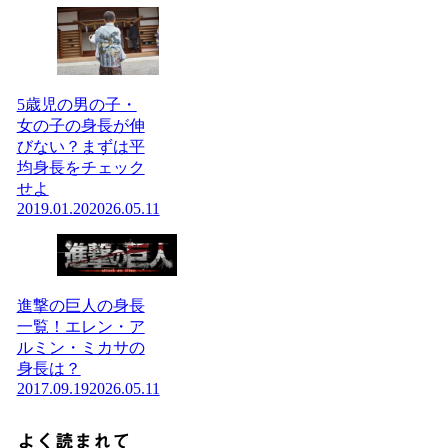
5歳児の男の子・
女の子の身長が伸
びない？まずは平
均身長をチェック
せよ
2019.01.20
2026.05.11
進撃の巨人の身長
一覧！エレン・ア
ルミン・ミカサの
身長は？
2017.09.19
2026.05.11
よく読まれて