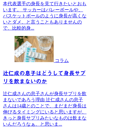
本代表選手の身長を見て行きたいとおも
います。 サッカーはバレーボールや、
バスケットボールのように身長が高くな
いとダメ、と言うこともありませんの
で、比較的身...
コラム
辻仁成の息子はどうして身長サプ
リを飲まないのか
辻仁成さんの息子さんが身長サプリを飲
まないであろう理由 辻仁成さんの息子
さんは14歳とのことで、まだまだ身長は
伸びるタイミングにいると思いますが、
きっと身長サプリみたいなものは飲まな
いんだろうなぁ、と思いま...