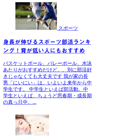
スポーツ
身長が伸びるスポーツ部活ランキ
ング！背が低い人にもおすすめ
バスケットボール、バレーボール、水泳
あたりがおすすめだけど、、別に部活好
きじゃなくても大丈夫です 我が家の長
男「にいにい」は、いよいよ来年から中
学生です。 中学生といえば部活動。中
学生といえば、ちょうど思春期・成長期
の真っ只中。...