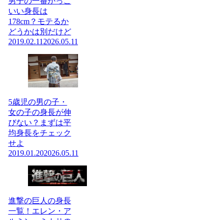
男子の一番かっこ
いい身長は
178cm？モテるか
どうかは別だけど
2019.02.11
2026.05.11
5歳児の男の子・
女の子の身長が伸
びない？まずは平
均身長をチェック
せよ
2019.01.20
2026.05.11
進撃の巨人の身長
一覧！エレン・ア