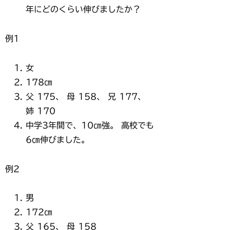
年にどのくらい伸びましたか？
例1
女
178㎝
父 175、 母 158、 兄 177、
姉 170
中学3年間で、10㎝強。 高校でも
6㎝伸びました。
例2
男
172㎝
父 165、 母 158