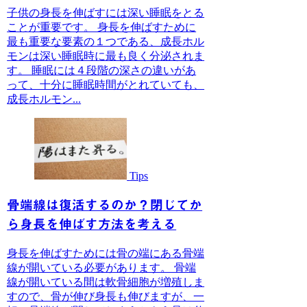
子供の身長を伸ばすには深い睡眠をとる
ことが重要です。 身長を伸ばすために
最も重要な要素の１つである、成長ホル
モンは深い睡眠時に最も良く分泌されま
す。 睡眠には４段階の深さの違いがあ
って、十分に睡眠時間がとれていても、
成長ホルモン...
Tips
骨端線は復活するのか？閉じてか
ら身長を伸ばす方法を考える
身長を伸ばすためには骨の端にある骨端
線が開いている必要があります。 骨端
線が開いている間は軟骨細胞が増殖しま
すので、骨が伸び身長も伸びますが、一