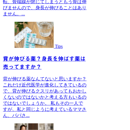
転、骨端線が閉じてしまうともう骨は伸
びませんので、身長が伸びることはあり
ません。...
Tips
背が伸びる薬？身長を伸ばす薬は
売ってますか？
背が伸びる薬なんてないと思いますか？
これだけ近代医学が進化してきているの
で、背が伸びるクスリがあってもおかし
くないのではないかと考える方もいるの
ではないでしょうか。 私もその一人で
すが、私と同じように考えているママさ
ん、パパさ...