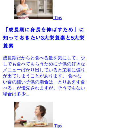
Tips
「成長期に身長を伸ばすため」に
知っておきたい3大栄養素と5大栄
養素
成長期だからと食べる量を気にして、少
しでも食べてもらうために子供の好きな
メニューばかり出していると栄養に偏り
が出てしまうことがあります。 食べな
い食の細い子供の場合は「とりあえず食
べる」が優先されますが、そうでもない
場合は多少...
Tips