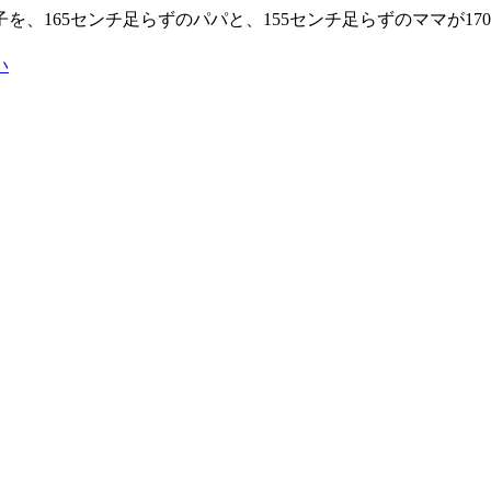
、165センチ足らずのパパと、155センチ足らずのママが1
い