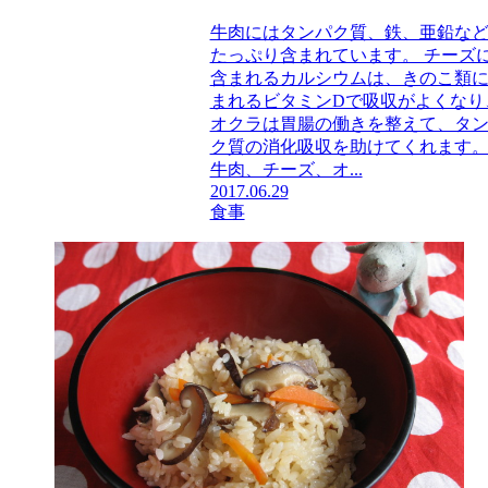
牛肉にはタンパク質、鉄、亜鉛な
たっぷり含まれています。 チーズ
含まれるカルシウムは、きのこ類
まれるビタミンDで吸収がよくなり
オクラは胃腸の働きを整えて、タ
ク質の消化吸収を助けてくれます
牛肉、チーズ、オ...
2017.06.29
食事