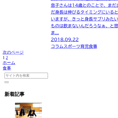
息子さんは14歳とのことで、まだ
だ身長は伸びるタイミングにいる
いますが、きっと身長サプリみた
ものは飲まないんだろうなぁ、と
ま...
2018.09.22
コラム
スポーツ
育児
食事
次のページ
1
2
ホーム
食事
新着記事