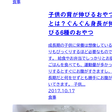
食事
子供の背が伸びるおや
とは？ぐんぐん身長が
びる6種のおやつ
成長期の子供に栄養は想像してい
りもびっくりするほど必要なもの
す。 給食やお弁当でしっかりとお
ごはんを食べても、運動量が多か
りするとすぐにお腹がすきますし
長期だと何をせずとも勝手にお腹
いてきます。 子供...
2017.10.17
食事