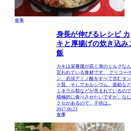
食事
身長が伸びるレシピ カ
キと厚揚げの炊き込み
飯
カキは栄養価が高く海のミルクな
言われている食材です。 グリコー
ン、必須アミノ酸をすべて含むタ
ク質、そしてカルシウム、亜鉛な
ミネラル類などが含まれているの
積極的に食べさせたいですが、な
クセがあるので、子供は...
2017.06.23
食事