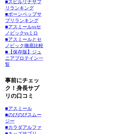
■スピルリナサプ
リランキング
■ボーンペップサ
プリランキング
■アスミールvsセ
ノビックvsミロ
■アスミールとセ
ノビック徹底比較
■【保存版】ジュ
ニアプロテイン一
覧
事前にチェッ
ク！身長サプ
リの口コミ
■アスミール
■のびのびスムー
ジー
■カラダアルファ
■キッズサプリ