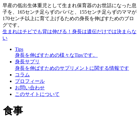
早産の低出生体重児として生まれ保育器のお世話になった息
子を、165センチ足らずのパパと、155センチ足らずのママが
170センチ以上に育て上げるための身長を伸ばすためのブロ
グです。
生まれはチビでも背は伸びる！身長は遺伝だけでは決まらな
い
Tips
身長を伸ばすための様々なTipsです。
身長サプリ
身長を伸ばすためのサプリメントに関する情報です
コラム
プロフィール
お問い合わせ
このサイトについて
食事