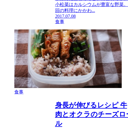
小松菜はカルシウムが豊富な野菜
回の料理にかかわ...
2017.07.08
食事
食事
身長が伸びるレシピ 牛
肉とオクラのチーズロ
ル