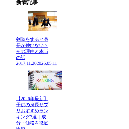
新着記事
剣道をすると身
長が伸びない？
その理由と本当
の話
2017.11.20
2026.05.11
【2026年最新】
子供の身長サプ
リおすすめラン
キング7選｜成
分・価格を徹底
比較