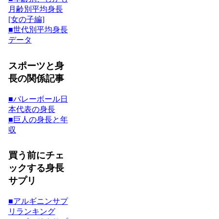
月齢別平均身長
[女の子編]
■世代別平均身長
データ
スポーツと身
長の関係記事
■バレーボール日
本代表の身長
■巨人の身長と年
収
買う前にチェ
ックする身長
サプリ
■アルギニンサプ
リランキング