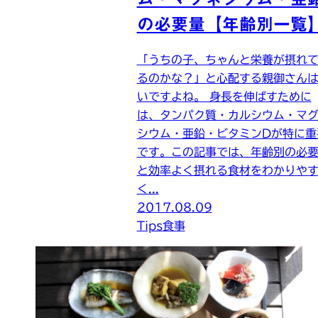
の必要量【年齢別一覧
「うちの子、ちゃんと栄養が摂れ
るのかな？」と心配する親御さん
いですよね。 身長を伸ばすために
は、タンパク質・カルシウム・マ
シウム・亜鉛・ビタミンDが特に重
です。この記事では、年齢別の必
と効率よく摂れる食材をわかりや
く...
2017.08.09
Tips
食事