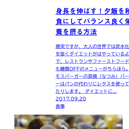
身長を伸ばす！夕飯を
食にしてバランス良く
養を摂る方法
唐突ですが、大人の世界では炭水
を抜くダイエットがはやっている
で、レストランやファーストフー
も糖質OFFのメニューがちらほら
モスバーガーの菜摘（なつみ）バ
ーはパンの代わりにレタスを使っ
たりします。 ダイエットに...
2017.09.20
食事