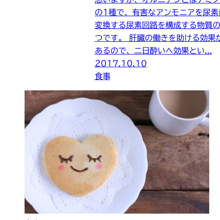
の1種で、有害なアンモニアを尿素
変換する尿素回路を構成する物質の
つです。 肝臓の働きを助ける効果
あるので、二日酔いへ効果とい...
2017.10.10
食事